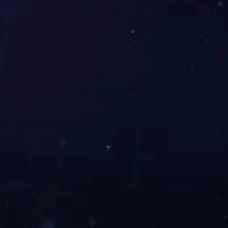
，“24H响应、全年无休”的服务承诺，依托“沂南服务中心、济南服务中
速响应客户需求，免费技术支持；免费更换、维修故障产品并可按客户要
了解更多
米兰（中国）智造
联系方式
动力总成
电 话：
021-39785888
轮毂轴承
Email：
sales@shuanglin.com