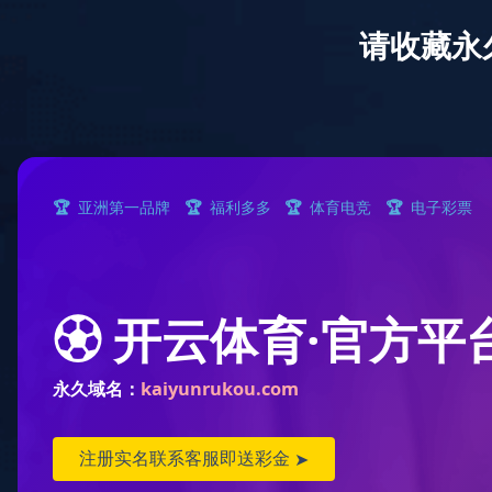
走进米兰（中国）
新闻动态
电驱动系统