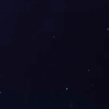
念，“全心全意、顾