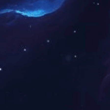
专业的生产及质量