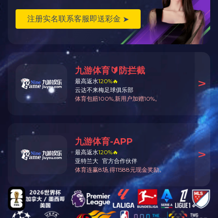
联系方式
电 话：
021-39785888
Email：
sales@shuanglin.com
地址：上海市青浦区北盈路202号