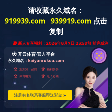
按访问者

米兰（中国）动态
米兰（中国）荣登2025浙江省成长性最
快百强企业榜


分享
2025-10-16
266

