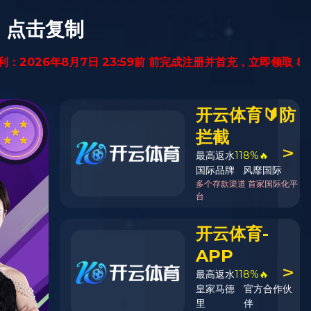
按访问者
米兰（中国）
米兰平台