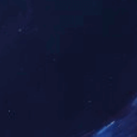
力
成长起来的企业，始终关注当地教育事业发展，近期全国都
事长邬建斌就提出：“虽然我们是办企业的，但也应该为当地
是萌生了给观澜小学孩子们书包减负的想法，特别订制了1200
有了这个帆布袋，托管服务结束后，每个孩子只需要把一些
，切实有效地宣传了学校的“双减”工作。
国）捐赠5万个口罩支
个省市。12月7日浙江宁波启动了I级应急响应，并对镇海
来势汹汹的疫情，公司第一时间做出集中力量生产口罩支援