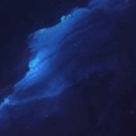
同时开启，员工们加班加点赶制口罩。12月20日，米兰
（中国）牌”口罩全部送达宁海县红十字会，这批口罩将捐赠
情防治工作。
国）捐赠百万口罩助
兰（中国）第一时间捐款捐物，抢购了十多万个口罩捐赠宁
的困境，米兰（中国）决定利用现有设备资源和技术“跨
月7日立项到2月14日首批“米兰（中国）牌”口罩下线，米
一次“硬核跨界”！3月3日上午，米兰（中国）将首批捐赠的
送至宁海县红十字会，之后又分批捐赠了超过100万个口罩用
水思源，米兰（中国）用实际行动履行着米兰平台与担当。