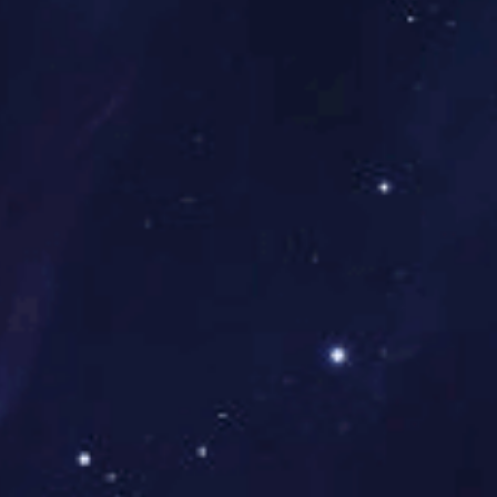
布袋添活
米兰（中国）作为宁海本土
在轰轰烈烈开展“双减”，董
教育‘双减’做些什么。”于
个环保帆布袋赠送给学生。
日常用品和课外读物等带回家
米兰（中
援抗疫
近期，新一轮本土疫情波及多
区实施临时封闭管理。面对