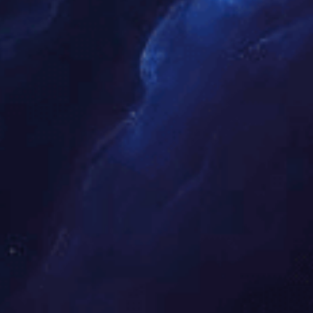
浙江省红
国）“新冠
2020年初自新冠肺炎疫情
从捐款捐物到跨界制“罩”，
泛认可和高度褒扬，被浙江省
成立宁波